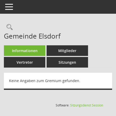
Toggle navigation
Rechercheauswahl
Gemeinde Elsdorf
Informationen
Mitglieder
Vertreter
Sitzungen
Keine Angaben zum Gremium gefunden.
(Wird in
Software:
Sitzungsdienst
Session