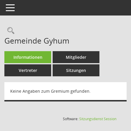
Toggle navigation
Rechercheauswahl
Gemeinde Gyhum
Informationen
Mitglieder
Vertreter
Sitzungen
Keine Angaben zum Gremium gefunden.
(Wird in
Software:
Sitzungsdienst
Session