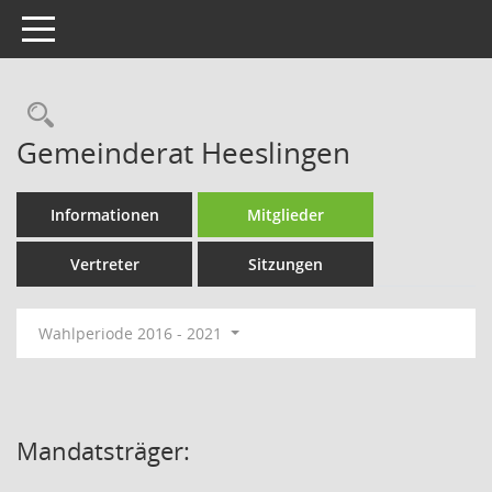
Toggle navigation
Rechercheauswahl
Gemeinderat Heeslingen
Informationen
Mitglieder
Vertreter
Sitzungen
Wahlperiode 2016 - 2021
Mandatsträger: