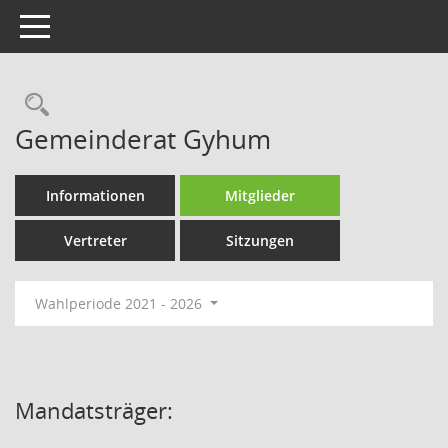
Toggle navigation
Rechercheauswahl
Gemeinderat Gyhum
Informationen
Mitglieder
Vertreter
Sitzungen
Wahlperiode 2021 - 2026
Mandatsträger: