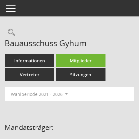
Toggle navigation
Rechercheauswahl
Bauausschuss Gyhum
Informationen
Mitglieder
Vertreter
Sitzungen
Wahlperiode 2021 - 2026
Mandatsträger: