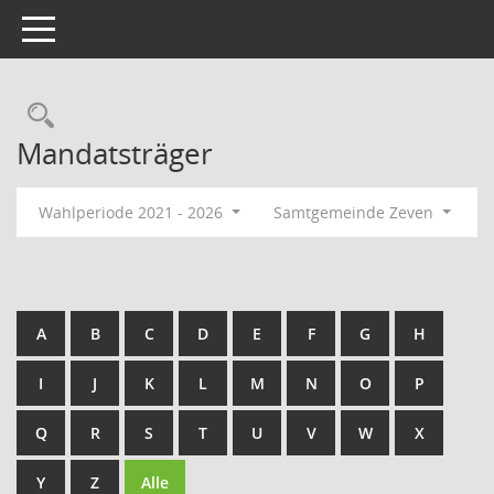
Toggle navigation
Rechercheauswahl
Mandatsträger
Wahlperiode 2021 - 2026
Samtgemeinde Zeven
A
B
C
D
E
F
G
H
I
J
K
L
M
N
O
P
Q
R
S
T
U
V
W
X
Y
Z
Alle