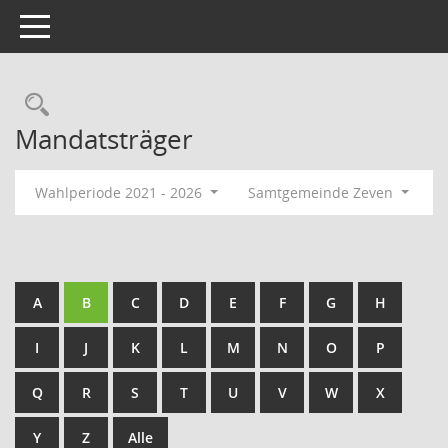
Toggle navigation
Rechercheauswahl
Mandatsträger
Wahlperiode 2021 - 2026
Samtgemeinde Zeven
A
B
C
D
E
F
G
H
I
J
K
L
M
N
O
P
Q
R
S
T
U
V
W
X
Y
Z
Alle