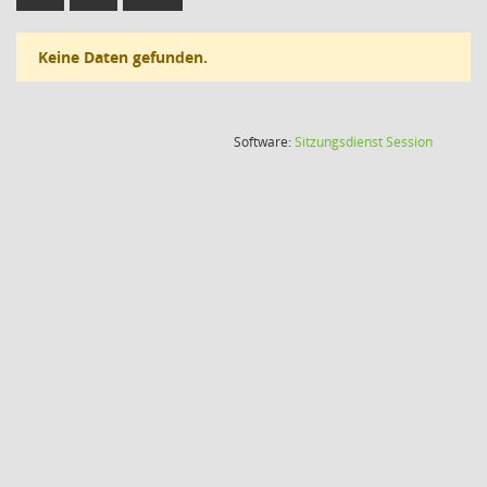
Keine Daten gefunden.
(Wird in
Software:
Sitzungsdienst
Session