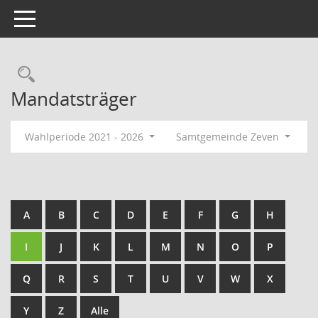
Toggle navigation
Rechercheauswahl
Mandatsträger
Wahlperiode 2021 - 2026
Samtgemeinde Zeven
A
B
C
D
E
F
G
H
I
J
K
L
M
N
O
P
Q
R
S
T
U
V
W
X
Y
Z
Alle