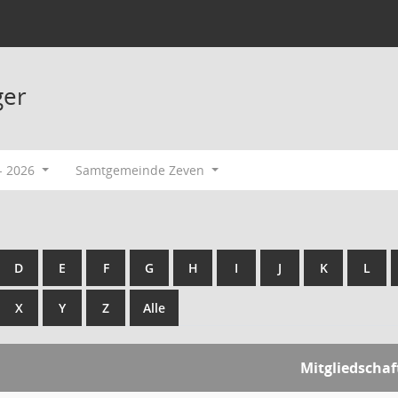
ger
- 2026
Samtgemeinde Zeven
D
E
F
G
H
I
J
K
L
X
Y
Z
Alle
Mitgliedschaf