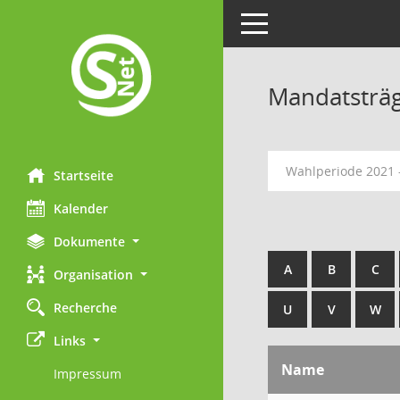
Toggle navigation
Mandatsträ
Wahlperiode 2021 
Startseite
Kalender
Dokumente
A
B
C
Organisation
Recherche
U
V
W
Links
Name
Impressum