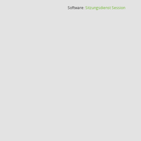
(Wird in
Software:
Sitzungsdienst
Session