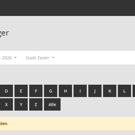
ger
- 2026
Stadt Zeven
D
E
F
G
H
I
J
K
L
X
Y
Z
Alle
den.