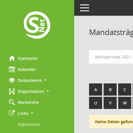
Toggle navigation
Mandatsträ
Wahlperiode 2021 
Startseite
Kalender
Dokumente
A
B
C
Organisation
Recherche
U
V
W
Links
Keine Daten gefun
Impressum