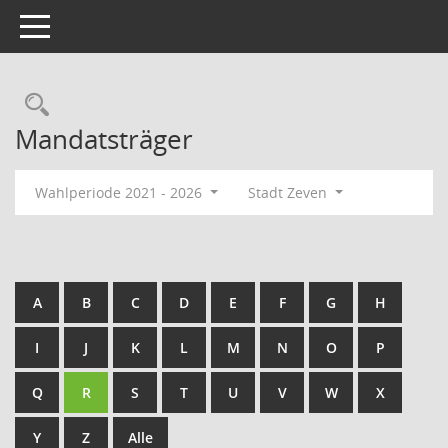
Toggle navigation
Rechercheauswahl
Mandatsträger
Wahlperiode 2021 - 2026
Stadt Zeven
A
B
C
D
E
F
G
H
I
J
K
L
M
N
O
P
Q
R
S
T
U
V
W
X
Y
Z
Alle