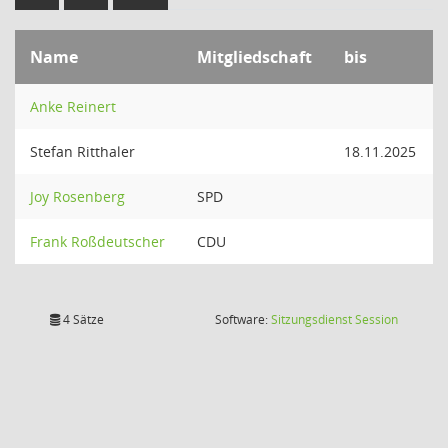
Name
Mitgliedschaft
bis
Anke Reinert
Stefan Ritthaler
18.11.2025
Joy Rosenberg
SPD
Frank Roßdeutscher
CDU
(Wird in
4 Sätze
Software:
Sitzungsdienst
Session