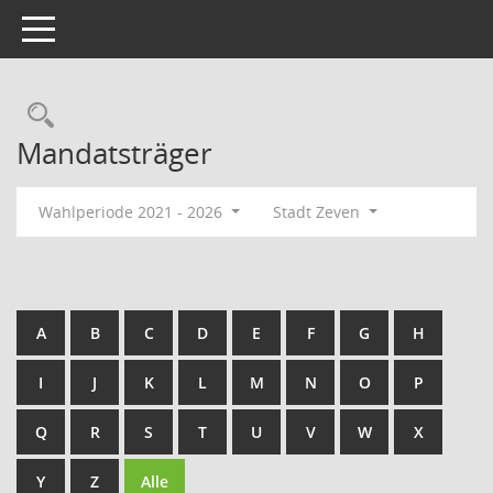
Toggle navigation
Rechercheauswahl
Mandatsträger
Wahlperiode 2021 - 2026
Stadt Zeven
A
B
C
D
E
F
G
H
I
J
K
L
M
N
O
P
Q
R
S
T
U
V
W
X
Y
Z
Alle