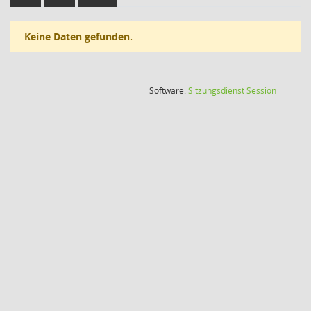
Keine Daten gefunden.
(Wird in
Software:
Sitzungsdienst
Session