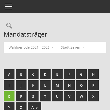
Toggle navigation
Rechercheauswahl
Mandatsträger
Wahlperiode 2021 - 2026
Stadt Zeven
A
B
C
D
E
F
G
H
I
J
K
L
M
N
O
P
Q
R
S
T
U
V
W
X
Y
Z
Alle