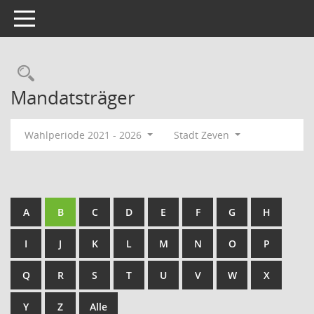
Toggle navigation
Rechercheauswahl
Mandatsträger
Wahlperiode 2021 - 2026
Stadt Zeven
A
B
C
D
E
F
G
H
I
J
K
L
M
N
O
P
Q
R
S
T
U
V
W
X
Y
Z
Alle