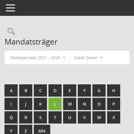
Toggle navigation
Rechercheauswahl
Mandatsträger
Wahlperiode 2021 - 2026
Stadt Zeven
A
B
C
D
E
F
G
H
I
J
K
L
M
N
O
P
Q
R
S
T
U
V
W
X
Y
Z
Alle