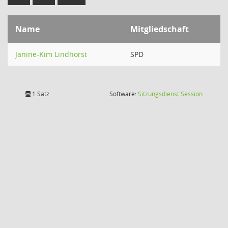
Name
Mitgliedschaft
Janine-Kim Lindhorst
SPD
(Wird in
1 Satz
Software:
Sitzungsdienst
Session