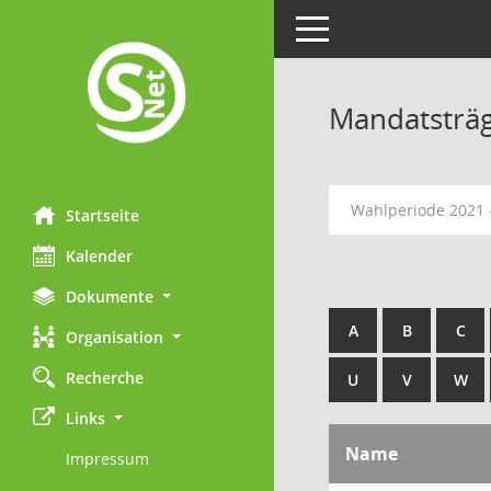
Toggle navigation
Mandatsträ
Wahlperiode 2021 
Startseite
Kalender
Dokumente
A
B
C
Organisation
Recherche
U
V
W
Links
Name
Impressum