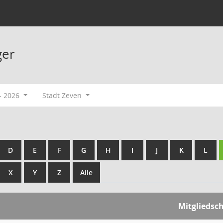
ger
- 2026
Stadt Zeven
D
E
F
G
H
I
J
K
L
X
Y
Z
Alle
Mitgliedsc