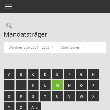
Toggle navigation
Rechercheauswahl
Mandatsträger
Wahlperiode 2021 - 2026
Stadt Zeven
A
B
C
D
E
F
G
H
I
J
K
L
M
N
O
P
Q
R
S
T
U
V
W
X
Y
Z
Alle