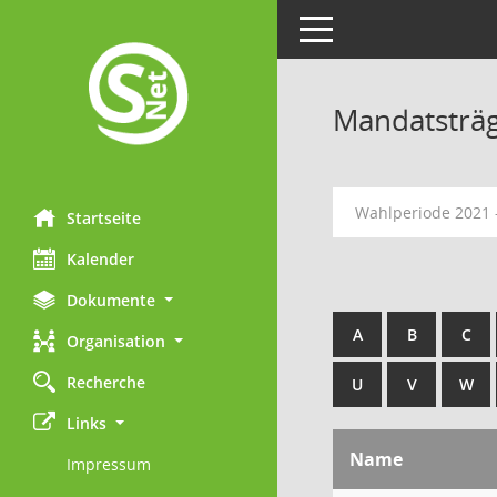
Toggle navigation
Mandatsträ
Wahlperiode 2021 
Startseite
Kalender
Dokumente
A
B
C
Organisation
Recherche
U
V
W
Links
Name
Impressum