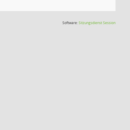
(Wird in
Software:
Sitzungsdienst
Session