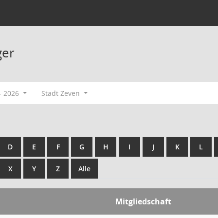
ger
- 2026
Stadt Zeven
D
E
F
G
H
I
J
K
L
X
Y
Z
Alle
Mitgliedschaft