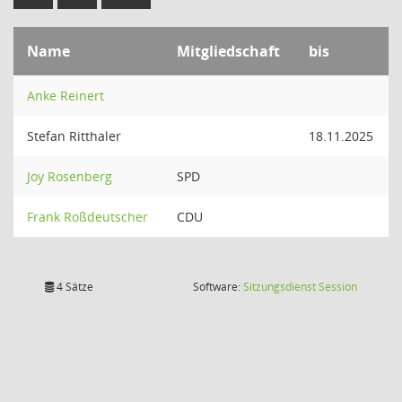
Name
Mitgliedschaft
bis
Anke Reinert
Stefan Ritthaler
18.11.2025
Joy Rosenberg
SPD
Frank Roßdeutscher
CDU
(Wird in
4 Sätze
Software:
Sitzungsdienst
Session