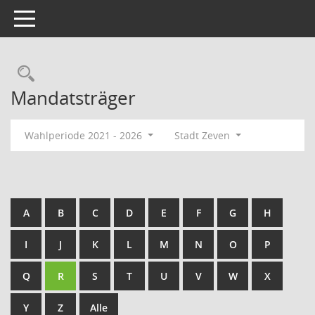
Toggle navigation
Rechercheauswahl
Mandatsträger
Wahlperiode 2021 - 2026
Stadt Zeven
A
B
C
D
E
F
G
H
I
J
K
L
M
N
O
P
Q
R
S
T
U
V
W
X
Y
Z
Alle