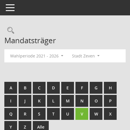
Toggle navigation
Rechercheauswahl
Mandatsträger
Wahlperiode 2021 - 2026
Stadt Zeven
A
B
C
D
E
F
G
H
I
J
K
L
M
N
O
P
Q
R
S
T
U
V
W
X
Y
Z
Alle