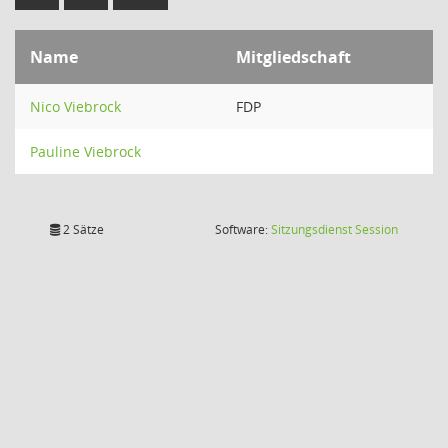
Name
Mitgliedschaft
Nico Viebrock
FDP
Pauline Viebrock
(Wird in
2 Sätze
Software:
Sitzungsdienst
Session