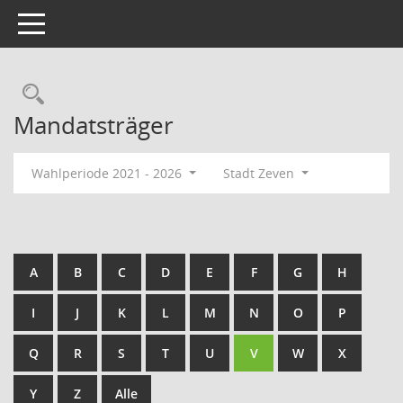
Toggle navigation
Rechercheauswahl
Mandatsträger
Wahlperiode 2021 - 2026
Stadt Zeven
A
B
C
D
E
F
G
H
I
J
K
L
M
N
O
P
Q
R
S
T
U
V
W
X
Y
Z
Alle