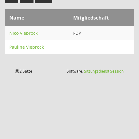
Name
Mitgliedschaft
Nico Viebrock
FDP
Pauline Viebrock
(Wird in
2 Sätze
Software:
Sitzungsdienst
Session