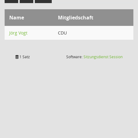
Name
Mitgliedschaft
Jörg Vogt
CDU
(Wird in
1 Satz
Software:
Sitzungsdienst
Session