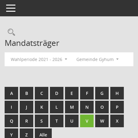
Toggle navigation
Rechercheauswahl
Mandatsträger
Wahlperiode 2021 - 2026
Gemeinde Gyhum
A
B
C
D
E
F
G
H
I
J
K
L
M
N
O
P
Q
R
S
T
U
V
W
X
Y
Z
Alle