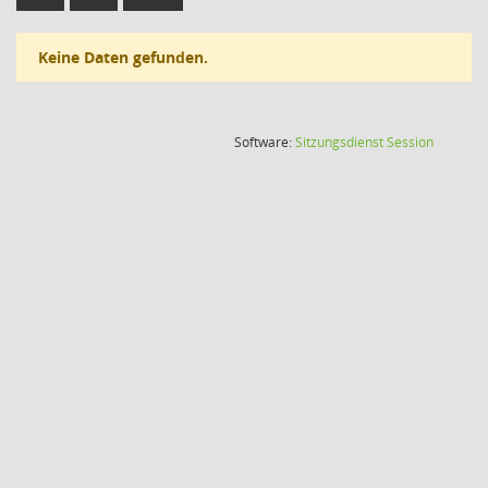
Keine Daten gefunden.
(Wird in
Software:
Sitzungsdienst
Session