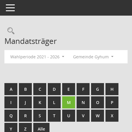
Toggle navigation
Rechercheauswahl
Mandatsträger
Wahlperiode 2021 - 2026
Gemeinde Gyhum
A
B
C
D
E
F
G
H
I
J
K
L
M
N
O
P
Q
R
S
T
U
V
W
X
Y
Z
Alle