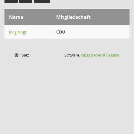
Name
Mitgliedschaft
Jörg Vogt
CDU
(Wird in
1 Satz
Software:
Sitzungsdienst
Session