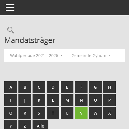
Toggle navigation
Rechercheauswahl
Mandatsträger
Wahlperiode 2021 - 2026
Gemeinde Gyhum
A
B
C
D
E
F
G
H
I
J
K
L
M
N
O
P
Q
R
S
T
U
V
W
X
Y
Z
Alle