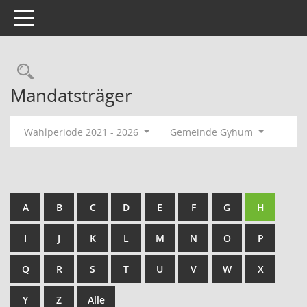
Toggle navigation
Rechercheauswahl
Mandatsträger
Wahlperiode 2021 - 2026
Gemeinde Gyhum
A
B
C
D
E
F
G
H
I
J
K
L
M
N
O
P
Q
R
S
T
U
V
W
X
Y
Z
Alle