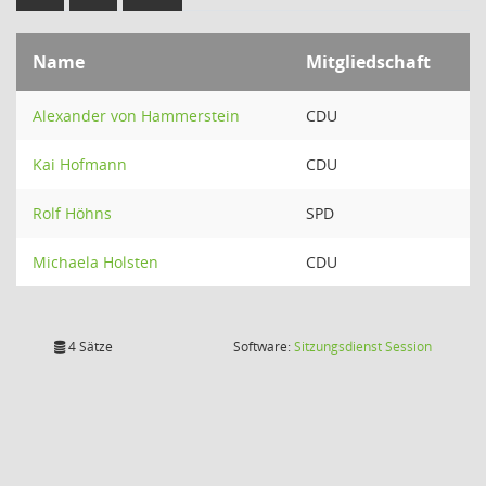
Name
Mitgliedschaft
Alexander von Hammerstein
CDU
Kai Hofmann
CDU
Rolf Höhns
SPD
Michaela Holsten
CDU
(Wird in
4 Sätze
Software:
Sitzungsdienst
Session