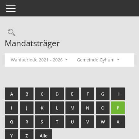
Toggle navigation
Rechercheauswahl
Mandatsträger
Wahlperiode 2021 - 2026
Gemeinde Gyhum
A
B
C
D
E
F
G
H
I
J
K
L
M
N
O
P
Q
R
S
T
U
V
W
X
Y
Z
Alle