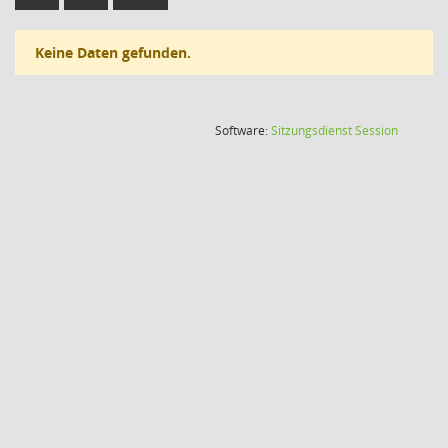
Keine Daten gefunden.
(Wird in
Software:
Sitzungsdienst
Session