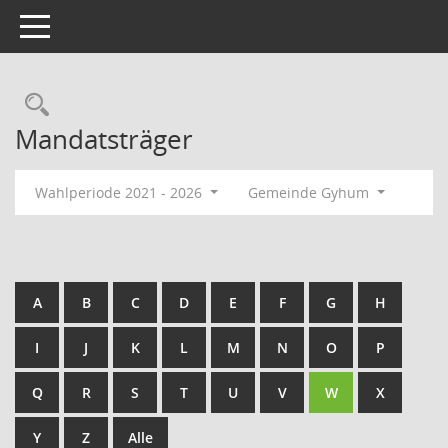
Toggle navigation
Rechercheauswahl
Mandatsträger
Wahlperiode 2021 - 2026
Gemeinde Gyhum
A
B
C
D
E
F
G
H
I
J
K
L
M
N
O
P
Q
R
S
T
U
V
W
X
Y
Z
Alle