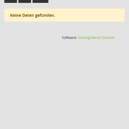
Keine Daten gefunden.
(Wird in
Software:
Sitzungsdienst
Session