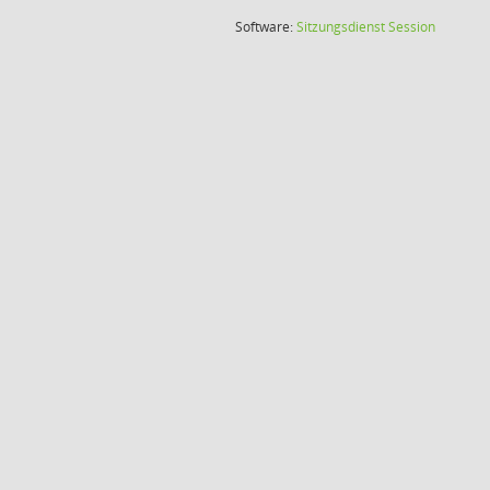
(Wird in
Software:
Sitzungsdienst
Session