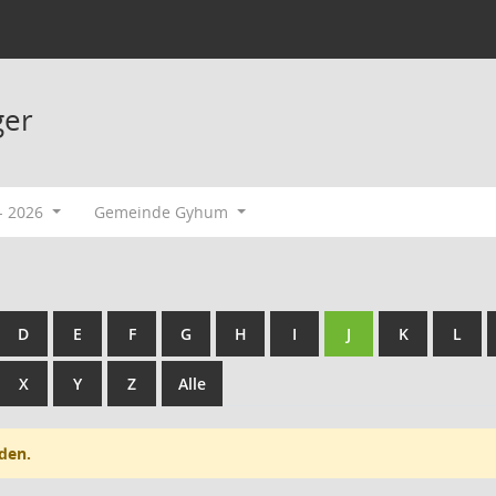
ger
- 2026
Gemeinde Gyhum
D
E
F
G
H
I
J
K
L
X
Y
Z
Alle
den.