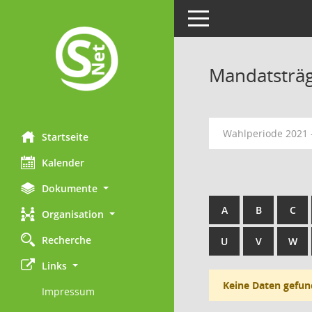
Toggle navigation
Mandatsträ
Wahlperiode 2021 
Startseite
Kalender
Dokumente
A
B
C
Organisation
Recherche
U
V
W
Links
Keine Daten gefun
Impressum