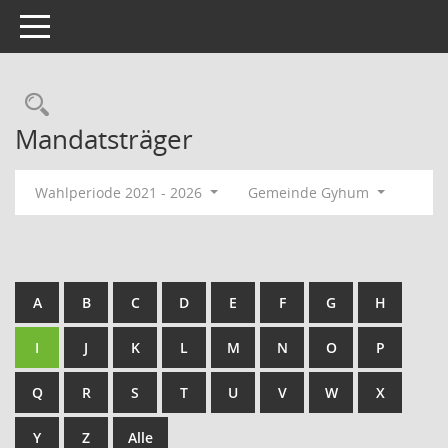
Toggle navigation
Rechercheauswahl
Mandatsträger
Wahlperiode 2021 - 2026
Gemeinde Gyhum
A
B
C
D
E
F
G
H
I
J
K
L
M
N
O
P
Q
R
S
T
U
V
W
X
Y
Z
Alle