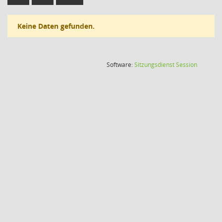
Keine Daten gefunden.
(Wird in
Software:
Sitzungsdienst
Session