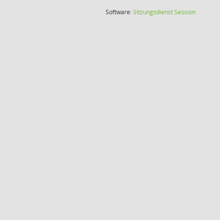
(Wird in
Software:
Sitzungsdienst
Session