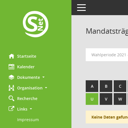
Toggle navigation
Mandatsträ
Wahlperiode 2021 
Startseite
Kalender
Dokumente
A
B
C
Organisation
Recherche
U
V
W
Links
Keine Daten gefun
Impressum