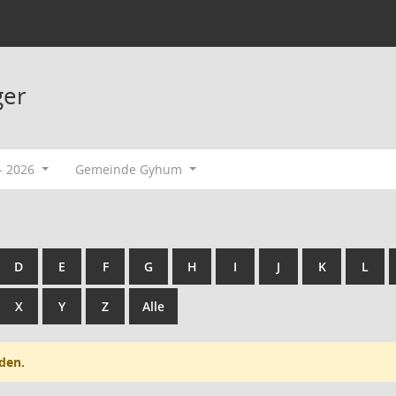
ger
- 2026
Gemeinde Gyhum
D
E
F
G
H
I
J
K
L
X
Y
Z
Alle
den.