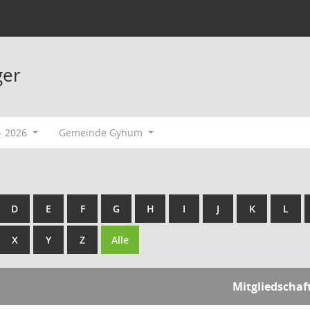
ger
- 2026
Gemeinde Gyhum
D
E
F
G
H
I
J
K
L
X
Y
Z
Alle
Mitgliedschaf