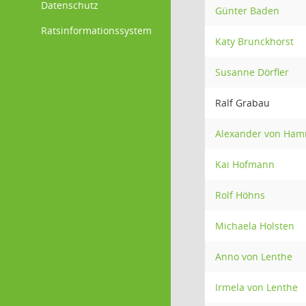
Datenschutz
Günter Baden
Ratsinformationssystem
Katy Brunckhorst
Susanne Dörfler
Ralf Grabau
Alexander von Ham
Kai Hofmann
Rolf Höhns
Michaela Holsten
Anno von Lenthe
Irmela von Lenthe