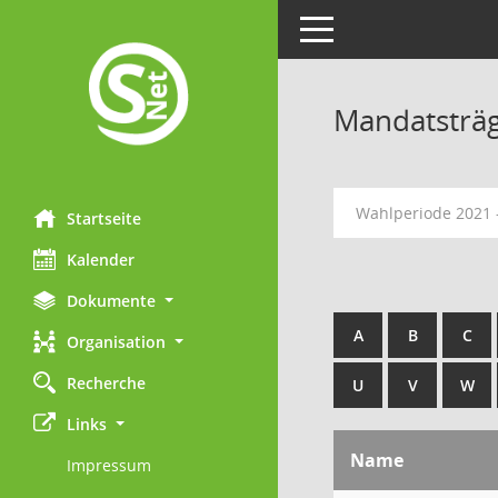
Toggle navigation
Mandatsträ
Wahlperiode 2021 
Startseite
Kalender
Dokumente
A
B
C
Organisation
Recherche
U
V
W
Links
Name
Impressum