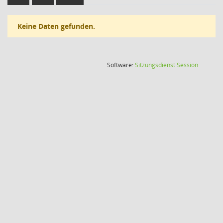
Keine Daten gefunden.
(Wird in
Software:
Sitzungsdienst
Session