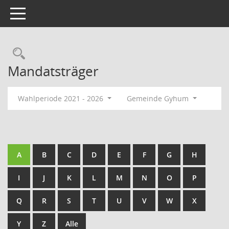
Toggle navigation
Rechercheauswahl
Mandatsträger
Wahlperiode 2021 - 2026
Gemeinde Gyhum
A
B
C
D
E
F
G
H
I
J
K
L
M
N
O
P
Q
R
S
T
U
V
W
X
Y
Z
Alle