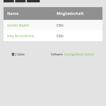
Name
Mitgliedschaft
Günter Baden
CDU
Katy Brunckhorst
CDU
(Wird in
2 Sätze
Software:
Sitzungsdienst
Session