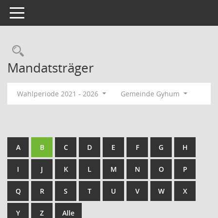
Toggle navigation
Rechercheauswahl
Mandatsträger
Wahlperiode 2021 - 2026
Gemeinde Gyhum
A
B
C
D
E
F
G
H
I
J
K
L
M
N
O
P
Q
R
S
T
U
V
W
X
Y
Z
Alle