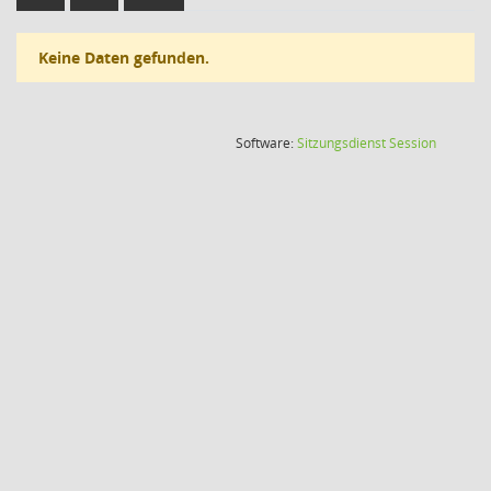
Keine Daten gefunden.
(Wird in
Software:
Sitzungsdienst
Session