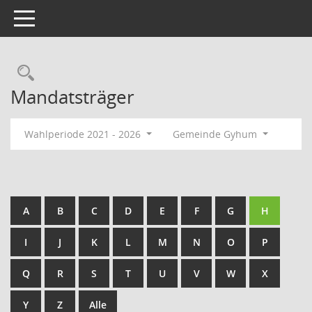
Toggle navigation
Rechercheauswahl
Mandatsträger
Wahlperiode 2021 - 2026
Gemeinde Gyhum
A
B
C
D
E
F
G
H
I
J
K
L
M
N
O
P
Q
R
S
T
U
V
W
X
Y
Z
Alle