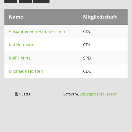
Name
Mitgliedschaft
Alexander von Hammerstein
CDU
Kai Hofmann
CDU
Rolf Höhns
SPD
Michaela Holsten
CDU
(Wird in
4 Sätze
Software:
Sitzungsdienst
Session