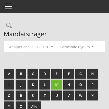
Toggle navigation
Rechercheauswahl
Mandatsträger
Wahlperiode 2021 - 2026
Gemeinde Gyhum
A
B
C
D
E
F
G
H
I
J
K
L
M
N
O
P
Q
R
S
T
U
V
W
X
Y
Z
Alle