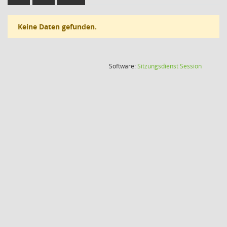
Keine Daten gefunden.
(Wird in
Software:
Sitzungsdienst
Session