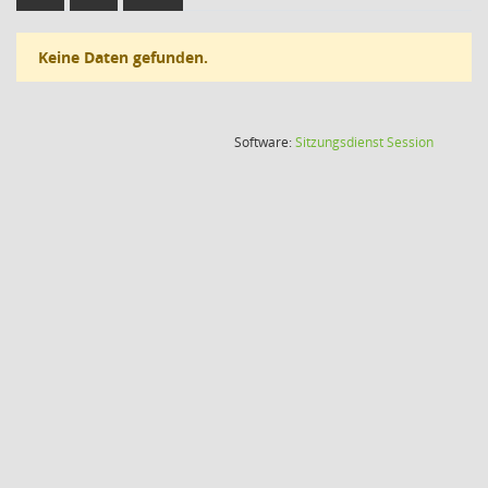
Keine Daten gefunden.
(Wird in
Software:
Sitzungsdienst
Session