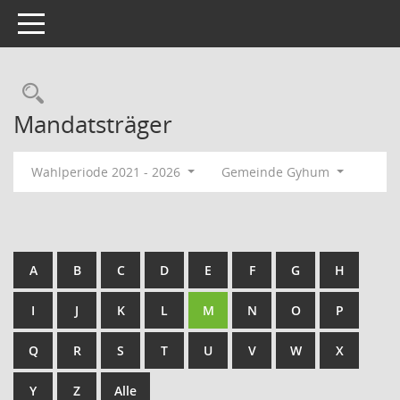
Toggle navigation
Rechercheauswahl
Mandatsträger
Wahlperiode 2021 - 2026
Gemeinde Gyhum
A
B
C
D
E
F
G
H
I
J
K
L
M
N
O
P
Q
R
S
T
U
V
W
X
Y
Z
Alle