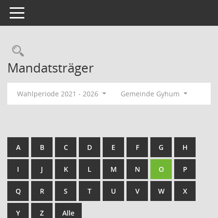
Toggle navigation
Rechercheauswahl
Mandatsträger
Wahlperiode 2021 - 2026
Gemeinde Gyhum
A
B
C
D
E
F
G
H
I
J
K
L
M
N
O
P
Q
R
S
T
U
V
W
X
Y
Z
Alle