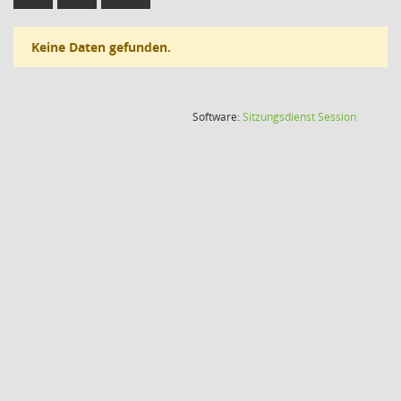
Keine Daten gefunden.
(Wird in
Software:
Sitzungsdienst
Session