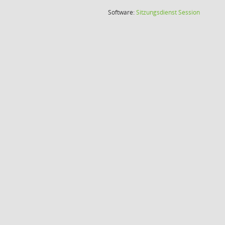
(Wird in
Software:
Sitzungsdienst
Session