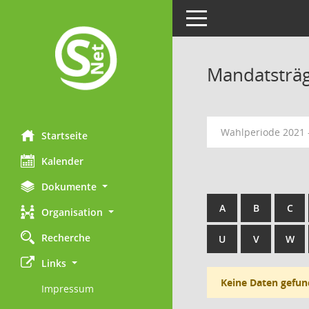
Toggle navigation
Mandatsträ
Wahlperiode 2021 
Startseite
Kalender
Dokumente
A
B
C
Organisation
Recherche
U
V
W
Links
Keine Daten gefun
Impressum