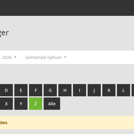
ger
- 2026
Gemeinde Gyhum
D
E
F
G
H
I
J
K
L
X
Y
Z
Alle
den.