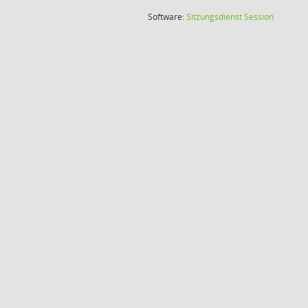
(Wird in
Software:
Sitzungsdienst
Session