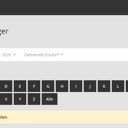
ger
- 2026
Gemeinde Elsdorf
D
E
F
G
H
I
J
K
L
X
Y
Z
Alle
den.