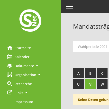
Toggle navigation
Mandatsträ
Wahlperiode 2021 
Startseite
Kalender
Dokumente
A
B
C
Organisation
Recherche
U
V
W
Links
Keine Daten gefun
Impressum