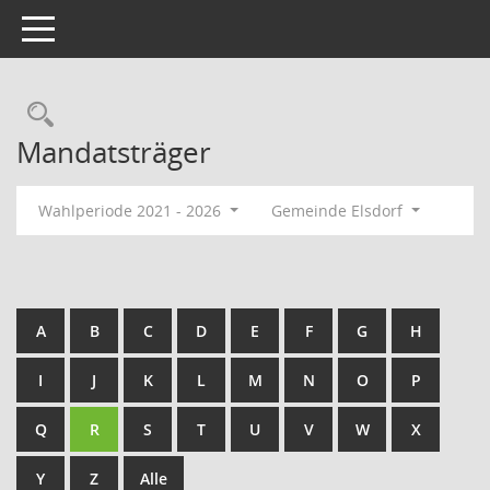
Toggle navigation
Rechercheauswahl
Mandatsträger
Wahlperiode 2021 - 2026
Gemeinde Elsdorf
A
B
C
D
E
F
G
H
I
J
K
L
M
N
O
P
Q
R
S
T
U
V
W
X
Y
Z
Alle