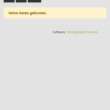
Keine Daten gefunden.
(Wird in
Software:
Sitzungsdienst
Session