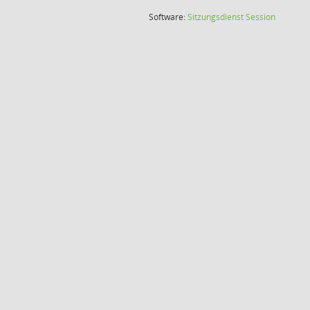
(Wird in
Software:
Sitzungsdienst
Session