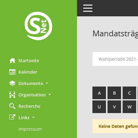
Toggle navigation
Mandatsträ
Wahlperiode 2021 
Startseite
Kalender
Dokumente
A
B
C
Organisation
Recherche
U
V
W
Links
Keine Daten gefun
Impressum