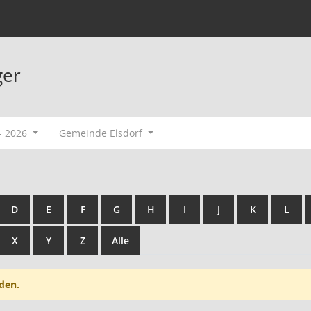
ger
- 2026
Gemeinde Elsdorf
D
E
F
G
H
I
J
K
L
X
Y
Z
Alle
den.