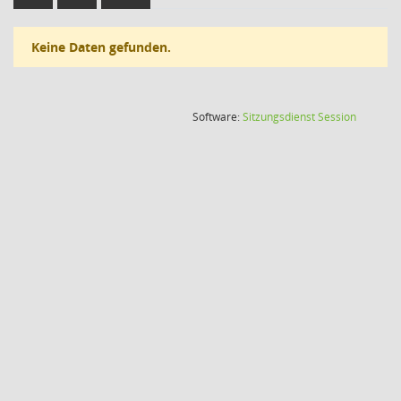
Keine Daten gefunden.
(Wird in
Software:
Sitzungsdienst
Session