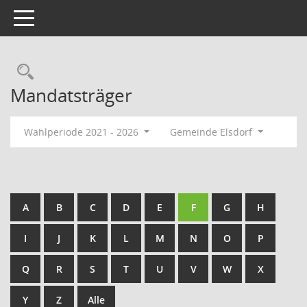
Toggle navigation
Rechercheauswahl
Mandatsträger
Wahlperiode 2021 - 2026
Gemeinde Elsdorf
A
B
C
D
E
F
G
H
I
J
K
L
M
N
O
P
Q
R
S
T
U
V
W
X
Y
Z
Alle