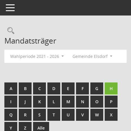
Toggle navigation
Rechercheauswahl
Mandatsträger
Wahlperiode 2021 - 2026
Gemeinde Elsdorf
A
B
C
D
E
F
G
H
I
J
K
L
M
N
O
P
Q
R
S
T
U
V
W
X
Y
Z
Alle