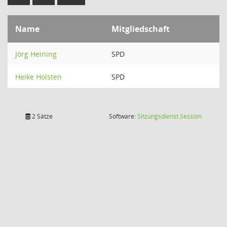
Name
Mitgliedschaft
Jörg Heining
SPD
Heike Holsten
SPD
(Wird in
2 Sätze
Software:
Sitzungsdienst
Session