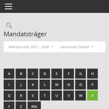
Toggle navigation
Rechercheauswahl
Mandatsträger
Wahlperiode 2021 - 2026
Gemeinde Elsdorf
A
B
C
D
E
F
G
H
I
J
K
L
M
N
O
P
Q
R
S
T
U
V
W
X
Y
Z
Alle