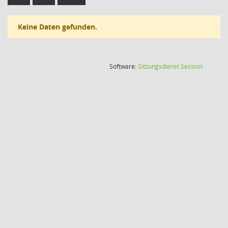
Keine Daten gefunden.
(Wird in
Software:
Sitzungsdienst
Session