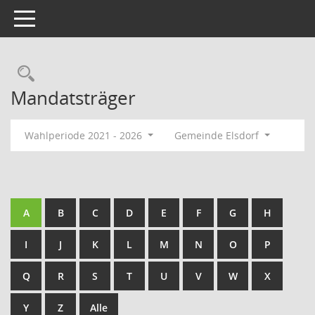
Toggle navigation
Rechercheauswahl
Mandatsträger
Wahlperiode 2021 - 2026
Gemeinde Elsdorf
A
B
C
D
E
F
G
H
I
J
K
L
M
N
O
P
Q
R
S
T
U
V
W
X
Y
Z
Alle