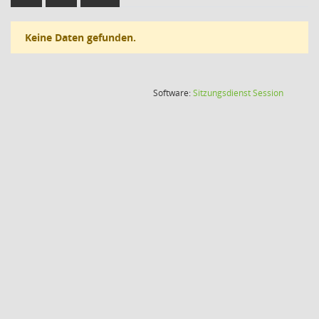
Keine Daten gefunden.
(Wird in
Software:
Sitzungsdienst
Session