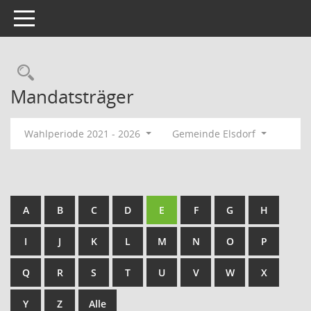
Toggle navigation
Rechercheauswahl
Mandatsträger
Wahlperiode 2021 - 2026
Gemeinde Elsdorf
A
B
C
D
E
F
G
H
I
J
K
L
M
N
O
P
Q
R
S
T
U
V
W
X
Y
Z
Alle