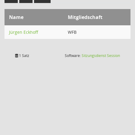
Name
Mitgliedschaft
Jürgen Eckhoff
WFB
(Wird in
1 Satz
Software:
Sitzungsdienst
Session