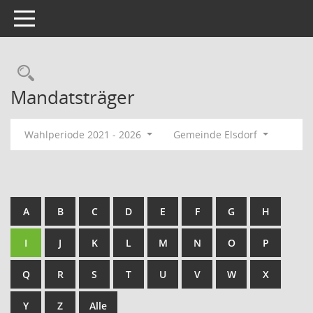
Toggle navigation
Rechercheauswahl
Mandatsträger
Wahlperiode 2021 - 2026
Gemeinde Elsdorf
A
B
C
D
E
F
G
H
I
J
K
L
M
N
O
P
Q
R
S
T
U
V
W
X
Y
Z
Alle