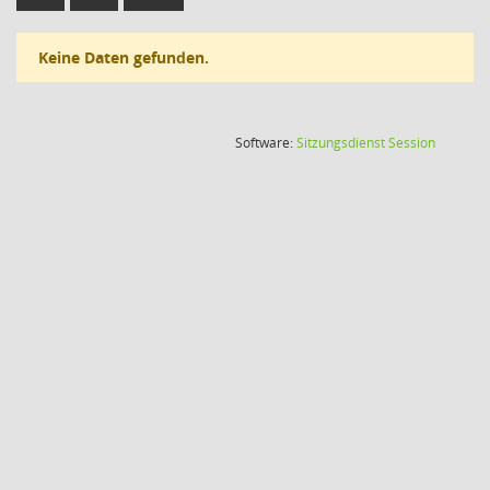
Keine Daten gefunden.
(Wird in
Software:
Sitzungsdienst
Session