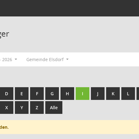
ger
- 2026
Gemeinde Elsdorf
D
E
F
G
H
I
J
K
L
X
Y
Z
Alle
den.