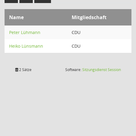
Name
Mitgliedschaft
Peter Lühmann
CDU
Heiko Lünsmann
CDU
(Wird in
2 Sätze
Software:
Sitzungsdienst
Session