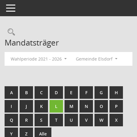
Toggle navigation
Rechercheauswahl
Mandatsträger
Wahlperiode 2021 - 2026
Gemeinde Elsdorf
A
B
C
D
E
F
G
H
I
J
K
L
M
N
O
P
Q
R
S
T
U
V
W
X
Y
Z
Alle